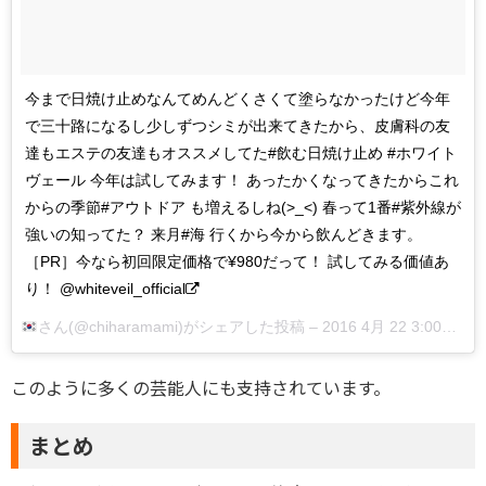
今まで日焼け止めなんてめんどくさくて塗らなかったけど今年
で三十路になるし少しずつシミが出来てきたから、皮膚科の友
達もエステの友達もオススメしてた#飲む日焼け止め #ホワイト
ヴェール 今年は試してみます！ あったかくなってきたからこれ
からの季節#アウトドア も増えるしね(>_<) 春って1番#紫外線が
強いの知ってた？ 来月#海 行くから今から飲んどきます。
［PR］今なら初回限定価格で¥980だって！ 試してみる価値あ
り！ @whiteveil_official
さん(@chiharamami)がシェアした投稿 –
2016 4月 22 3:00午前 PDT
このように多くの芸能人にも支持されています。
まとめ