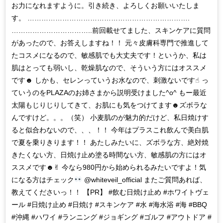
お力になれますように。引き続き、よろしくお願いいたしま
す。 …………………………………………………………….
……………………………..前回載せてました、スキンケアに質問
があったので、お答えしますね！！ 元々皮膚科専門で推進して
たコスメになるので、敏感肌でも大丈夫です！というか、私は
肌はとっても弱いし、乾燥肌なので、そういう方にはオススメ
です☻ しかも、セレンっていうお水なので、刺激ないです☝︎ っ
ていうのをPLAZAのお姉さまから説明受けました^o^ もー最近
太陽もじりじりしてきて、お肌にも気をつけてます☻ズボラな
んですけど。。。（笑） 小麦肌のが魅力的だけど、私日焼けす
ると似合わないので、、、！！ 今年はプラスこれ飲んで美白肌
で夏を乗りきります！！ あたしみたいに、ズボラな方、絶対焼
きたくない方、日焼け止め塗る時間ない方、敏感肌の方にはオ
ススメです☻✌︎ 今なら980円から始められるみたいですよ！気
になる方はチェック
@whiteveil_official またご質問あれば、
教えてくださいっ！！ 【PR】 #飲む日焼け止め #ホワイトヴェ
ール #日焼け止め #日焼け #スキンケア #水 #海水浴 #海 #BBQ
#沖縄 #ハワイ #ランニング #ジョギング #ゴルフ #アウトドア #