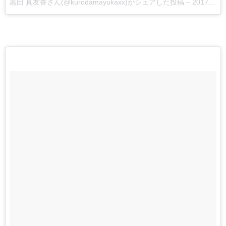
黒田 真友香さん(@kurodamayukaxx)がシェアした投稿 –
2017 3月 26 8:20午前 PDT