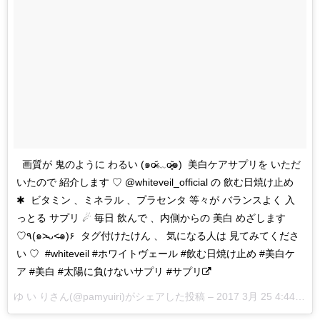
ㅤ ㅤ 画質が 鬼のように わるい (๑o̴̶̷᷄﹏o̴̶̷̥᷅๑) ㅤ 美白ケアサプリを いただ
いたので 紹介します ♡ @whiteveil_official の 飲む日焼け止め
✱︎ ㅤ ビタミン 、ミネラル 、プラセンタ 等々が バランスよく 入
っとる サプリ ☄︎ 毎日 飲んで 、内側からの 美白 めざします
♡٩(๑˃̵ᴗ˂̵๑)۶ ㅤ タグ付けたけん 、 気になる人は 見てみてくださ
い ♡ ㅤ #whiteveil #ホワイトヴェール #飲む日焼け止め #美白ケ
ア #美白 #太陽に負けないサプリ #サプリ
ゆ い りさん(@pamyuiri)がシェアした投稿 –
2017 3月 25 4:44午前 PDT