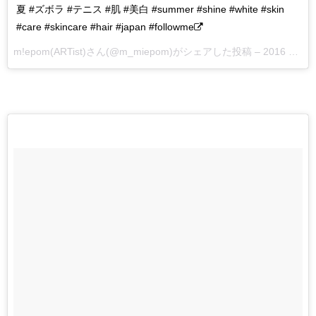
夏 #ズボラ #テニス #肌 #美白 #summer #shine #white #skin
#care #skincare #hair #japan #followme
m!epom(ARTist)さん(@m_miepom)がシェアした投稿 –
2016 4月 17 8:33午後 PDT