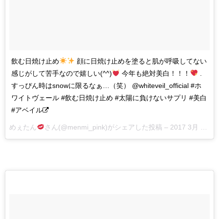
飲む日焼け止め
顔に日焼け止めを塗ると肌が呼吸してない
感じがして苦手なので嬉しい(^^)
今年も絶対美白！！！
.
すっぴん時はsnowに限るなぁ…（笑） @whiteveil_official #ホ
ワイトヴェール #飲む日焼け止め #太陽に負けないサプリ #美白
#アベイル
めぇたん
さん(@menmi_pink)がシェアした投稿 –
2017 3月 26 5:08午前 PDT