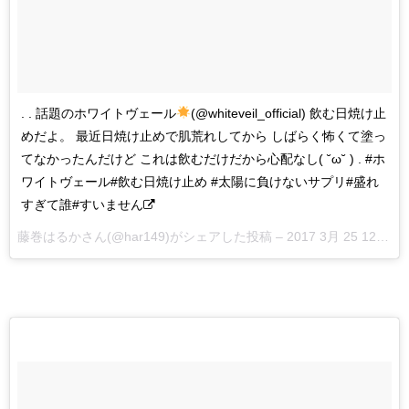
. . 話題のホワイトヴェール
(@whiteveil_official) 飲む日焼け止
めだよ。 最近日焼け止めで肌荒れしてから しばらく怖くて塗っ
てなかったんだけど これは飲むだけだから心配なし( ˘ω˘ ) . #ホ
ワイトヴェール#飲む日焼け止め #太陽に負けないサプリ#盛れ
すぎて誰#すいません
藤巻はるかさん(@har149)がシェアした投稿 –
2017 3月 25 12:55午前 PDT