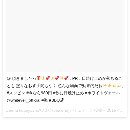
@ 頂きましたっ
, PR；日焼け止めが落ちるこ
とも 塗りなおす手間もなく 色んな場面で効果的だね
,
#スッピン #今なら980円 #飲む日焼け止め #ホワイトヴェール
@whiteveil_official #海 #BBQ
L eena kobayashiさん(@kobalena)がシェアした投稿 –
2016 4月 22 5:59午後 PDT