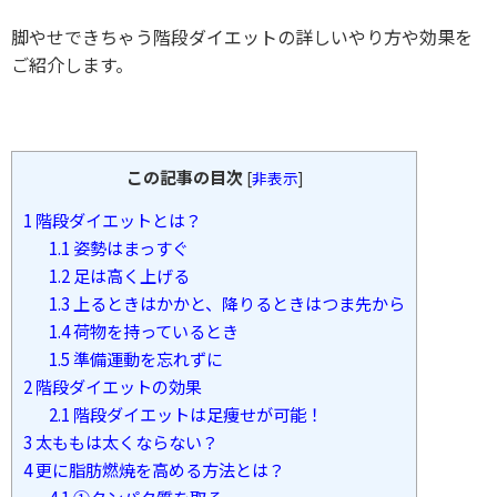
脚やせできちゃう階段ダイエットの詳しいやり方や効果を
ご紹介します。
この記事の目次
[
非表示
]
1
階段ダイエットとは？
1.1
姿勢はまっすぐ
1.2
足は高く上げる
1.3
上るときはかかと、降りるときはつま先から
1.4
荷物を持っているとき
1.5
準備運動を忘れずに
2
階段ダイエットの効果
2.1
階段ダイエットは足痩せが可能！
3
太ももは太くならない？
4
更に脂肪燃焼を高める方法とは？
4.1
①タンパク質を取る