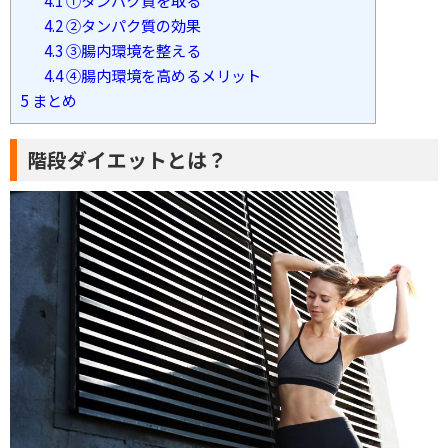
4.2
②タンパク質の効果
4.3
③腸内環境を整える
4.4
④腸内環境を高めるメリット
5
まとめ
階段ダイエットとは？