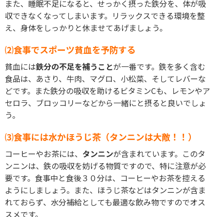
また、睡眠不足になると、せっかく摂った鉄分を、体が吸
収できなくなってしまいます。リラックスできる環境を整
え、身体をしっかりと休ませてあげましょう。
⑵食事でスポーツ貧血を予防する
貧血には
鉄分の不足を補うこと
が一番です。鉄を多く含む
食品は、あさり、牛肉、マグロ、小松菜、そしてレバーな
どです。また鉄分の吸収を助けるビタミンCも、レモンやア
セロラ、ブロッコリーなどから一緒にと摂ると良いでしょ
う。
⑶食事には水かほうじ茶（タンニンは大敵！！）
コーヒーやお茶には、
タンニン
が含まれています。このタ
ンニンは、鉄の吸収を妨げる物質ですので、特に注意が必
要です。食事中と食後３０分は、コーヒーやお茶を控える
ようにしましょう。また、ほうじ茶などはタンニンが含ま
れておらず、水分補給としても最適な飲み物ですのでオス
スメです。