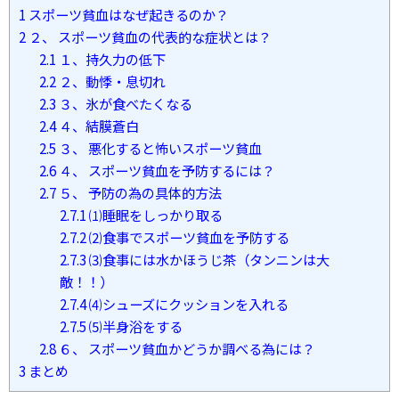
1
スポーツ貧血はなぜ起きるのか？
2
２、 スポーツ貧血の代表的な症状とは？
2.1
１、持久力の低下
2.2
２、動悸・息切れ
2.3
３、氷が食べたくなる
2.4
４、結膜蒼白
2.5
３、 悪化すると怖いスポーツ貧血
2.6
４、 スポーツ貧血を予防するには？
2.7
５、 予防の為の具体的方法
2.7.1
⑴睡眠をしっかり取る
2.7.2
⑵食事でスポーツ貧血を予防する
2.7.3
⑶食事には水かほうじ茶（タンニンは大
敵！！）
2.7.4
⑷シューズにクッションを入れる
2.7.5
⑸半身浴をする
2.8
６、 スポーツ貧血かどうか調べる為には？
3
まとめ