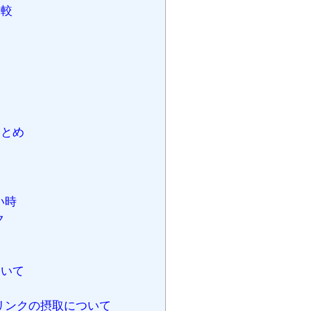
比較
まとめ
い時
ク
ついて
リンクの摂取について