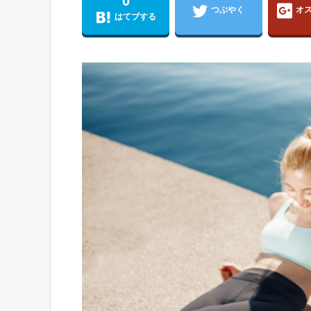
0
つぶやく
オ
はてブする