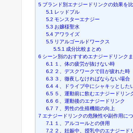
5
ブランド別エナジードリンクの効果を
5.1
レッドブル
5.2
モンスターエナジー
5.3
お嬢様聖水
5.4
アワライズ
5.5
リアルゴールドワークス
5.5.1
成分比較まとめ
6
シーン別のおすすめエナジードリンク
6.1
１、体の疲労が抜けない時
6.2
２、デスクワークで目が疲れた時
6.3
３、徹夜しなければならない場合
6.4
４、ドライブ中にシャキッとした
6.5
５、運動前に飲むエナジードリン
6.6
６、運動後のエナジードリンク
6.7
７、男性の生殖機能の向上
7
エナジードリンクの危険性や副作用に
7.1
１、アルコールとの併用
7.2
２、妊娠中、授乳中のエナジード