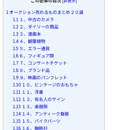
この記事の目次
[
非表示
]
1
オークション売れるものまとめ２０選
1.1
１、中古のカメラ
1.2
２、ダイソーの商品
1.3
３、漫画本
1.4
４、観葉植物
1.5
５、エラー通貨
1.6
６、フィギュア類
1.7
７、コンサートチケット
1.8
８、ブランド品
1.9
９、映画のパンフレット
1.10
１０、ビンテージのおもちゃ
1.11
１１、洋書
1.12
１２、有名人のサイン
1.13
１３、楽器類
1.14
１４、アンティーク食器
1.15
１５、バイクパーツ
1.16
１６、腕時計